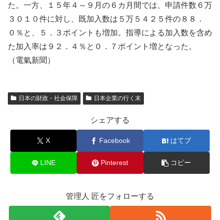
た。一方、１５年４～９月の６カ月間では、申請件数６万
３０１０件に対し、既加入数は５万５４２５件の８８．
０％と、５．３ポイントも増加。指導による加入数を含め
た加入率は９２．４％と０．７ポイント増となった。
（電氣新聞）
日本の財政・社会保障
日本企業の行く末
シェアする
X
Facebook
はてブ
LINE
Pinterest
コピー
管理人 匠をフォローする