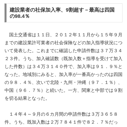
建設業者の社保加入率、9割超す－最高は四国
の98.4％
国土交通省は１１日、２０１２年１１月から１５年９月
までの建設業許可業者の社会保険などの加入指導状況につ
いて発表した。これまでに確認した申請件数は３７万３４
２３件。うち、加入確認数（既加入数＋指導を受けて加入
した件数）は３４万３１４０件で、加入率は９１．９％と
なった。地域別にみると、加入率が一番高かったのは四国
の９８．４％、次いで北陸・九州・沖縄（９７．１％）、
中国（９６．７％）と続いた。一方、関東と中部では９割
を切る結果となった。
１４年４～９月の６カ月間の申請件数は３万３６５８
件。うち、既加入数は２万７８４１件で８２．７％だっ