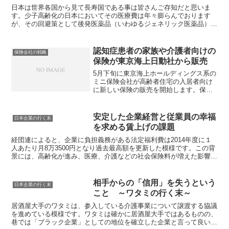
日本は世界各国から見て長寿国である事は皆さんご存知だと思いま
す。少子高齢化の日本においてその医療費は年々膨らんでおります
が、その回避策として後発医薬品（いわゆるジェネリック医薬品）の
利用をポスターなどで勧めております。多くの人が病院や薬局な...
認知症患者の家族や介護者向けの
保険会社の戦略
保険が東京海上日動社から販売
5月下旬に東京海上ホールディングス系の
ミニ保険会社が高齢者住宅の入居者向け
に新しい保険の販売を開始します。保険
の内容は、認知症などで事故を起こした
場合に家族や介護者への損害賠償を補償
し、介護ベッドなどのレンタル器具の破
安定した企業経営と従業員の幸福
日本企業の行く末
損についても補償します...
を求める賃上げの課題
経団連によると、企業に負担義務がある法定福利費は2014年度に１
人あたり月8万3500円となり過去最高額を更新した模様です。この背
景には、高齢化が進み、医療、介護などの社会保険料が増えた影響
や、政府の要請による賃上げ率が要因とされています。...
相手からの「信用」を失うという
日本企業の行く末
こと ～ワタミの行く末～
居酒屋大手のワタミは、参入している介護事業について譲渡する協議
を進めている模様です。ワタミは確かに居酒屋大手ではあるものの、
巷では「ブラック企業」としての地位を確立した企業と言って良いで