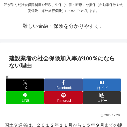
私が学んだ社会保障制度や節税、生保（生保・医療）や損保（自動車保険や火
災保険、海外旅行保険）についてつづります。
難しい金融・保険を分かりやすく。
建設業者の社会保険加入率が100％になら
ない理由
日本の財政・社会保障
X
Facebook
はてブ
LINE
Pinterest
コピー
2015.12.28
国土交通省は、２０１２年１１月から１５年９月までの建