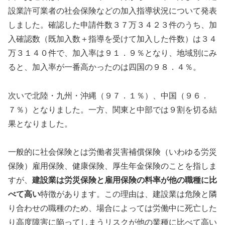
設業許可業者の社会保険などの加入指導状況について発表
しました。確認した申請件数３７万３４２３件のうち、加
入確認数（既加入数＋指導を受けて加入した件数）は３４
万３１４０件で、加入率は９１．９％となり、地域別にみ
ると、加入率が一番高かったのは四国の９８．４％。
次いで北陸・九州・沖縄（９７．１％）、中国（９６．
７％）となりました。一方、関東と中部では９割を切る結
果となりました。
一般的に社会保険とは労働者災害補償保険（いわゆる労災
保険）雇用保険、健康保険、厚生年金保険のことを指しま
すが、
建設業は労災保険と雇用保険の料率が他の職種に比
べて高い
特徴があります。この理由は、建設業は危険と隣
り合わせの職種のため、場合によっては労働中に死亡した
り高度障害に陥ってしまうリスクが他の業種に比べて高い