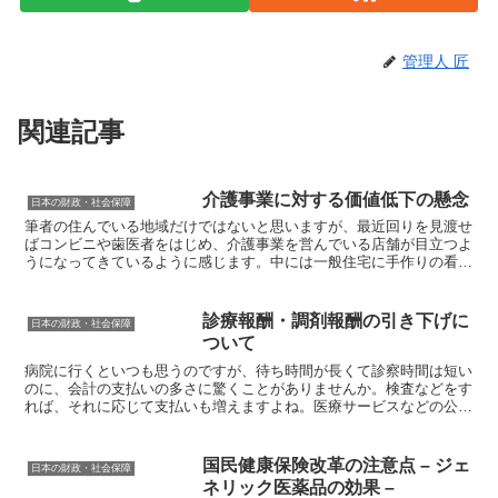
管理人 匠
関連記事
介護事業に対する価値低下の懸念
日本の財政・社会保障
筆者の住んでいる地域だけではないと思いますが、最近回りを見渡せ
ばコンビニや歯医者をはじめ、介護事業を営んでいる店舗が目立つよ
うになってきているように感じます。中には一般住宅に手作りの看板
を立てかけて介護事業をＰＲしているところも所々に見受け...
診療報酬・調剤報酬の引き下げに
日本の財政・社会保障
ついて
病院に行くといつも思うのですが、待ち時間が長くて診察時間は短い
のに、会計の支払いの多さに驚くことがありませんか。検査などをす
れば、それに応じて支払いも増えますよね。医療サービスなどの公定
価格である診療報酬により、支払い額が決まります。さて、...
国民健康保険改革の注意点 – ジェ
日本の財政・社会保障
ネリック医薬品の効果 –