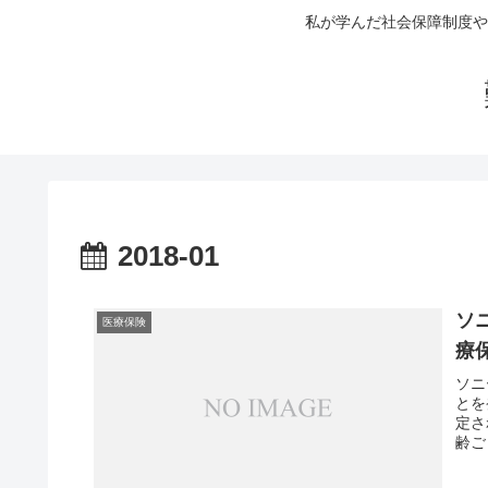
私が学んだ社会保障制度や
2018-01
ソ
医療保険
療
ソニ
とを
定さ
齢ご