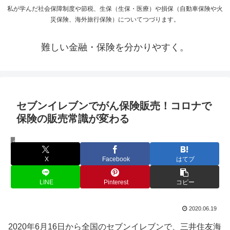
私が学んだ社会保障制度や節税、生保（生保・医療）や損保（自動車保険や火
災保険、海外旅行保険）についてつづります。
難しい金融・保険を分かりやすく。
セブンイレブンでがん保険販売！コロナで
保険の販売常識が変わる
保険会社の戦略
X
Facebook
はてブ
LINE
Pinterest
コピー
2020.06.19
2020年6月16日から全国のセブンイレブンで、三井住友海