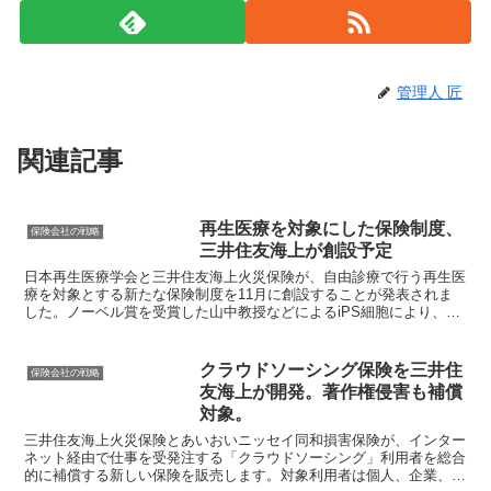
管理人 匠
関連記事
再生医療を対象にした保険制度、
保険会社の戦略
三井住友海上が創設予定
日本再生医療学会と三井住友海上火災保険が、自由診療で行う再生医
療を対象とする新たな保険制度を11月に創設することが発表されま
した。ノーベル賞を受賞した山中教授などによるiPS細胞により、再
生医療分野の発達は目覚ましいものがありますが、未確立...
クラウドソーシング保険を三井住
保険会社の戦略
友海上が開発。著作権侵害も補償
対象。
三井住友海上火災保険とあいおいニッセイ同和損害保険が、インター
ネット経由で仕事を受発注する「クラウドソーシング」利用者を総合
的に補償する新しい保険を販売します。対象利用者は個人、企業、運