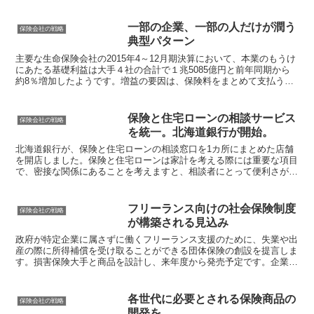
営者の3者で、利用者全体を一括で補償する保険は業界初と...
一部の企業、一部の人だけが潤う
保険会社の戦略
典型パターン
主要な生命保険会社の2015年4～12月期決算において、本業のもうけ
にあたる基礎利益は大手４社の合計で１兆5085億円と前年同期から
約8％増加したようです。増益の要因は、保険料をまとめて支払う一
時払い保険の販売が引き続き堅調だったことがあげ...
保険と住宅ローンの相談サービス
保険会社の戦略
を統一。北海道銀行が開始。
北海道銀行が、保険と住宅ローンの相談窓口を1カ所にまとめた店舗
を開店しました。保険と住宅ローンは家計を考える際には重要な項目
で、密接な関係にあることを考えますと、相談者にとって便利さが向
上したと感じます。更に、同じフロアにほくほくTT証券の...
フリーランス向けの社会保険制度
保険会社の戦略
が構築される見込み
政府が特定企業に属さずに働くフリーランス支援のために、失業や出
産の際に所得補償を受け取ることができる団体保険の創設を提言しま
す。損害保険大手と商品を設計し、来年度から発売予定です。企業に
所属していれば、各会社で福利厚生を充実させているところ...
各世代に必要とされる保険商品の
保険会社の戦略
開発を。